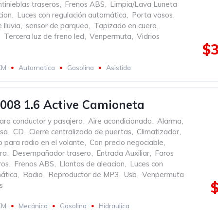
tinieblas traseros
,
Frenos ABS
,
Limpia/Lava Luneta
cion
,
Luces con regulación automática
,
Porta vasos
,
 lluvia
,
sensor de parqueo
,
Tapizado en cuero
,
,
Tercera luz de freno led
,
Venpermuta
,
Vidrios
$3
KM
Automatica
Gasolina
Asistida
008 1.6 Active Camioneta
ara conductor y pasajero
,
Aire acondicionado
,
Alarma
,
rsa
,
CD
,
Cierre centralizado de puertas
,
Climatizador
,
para radio en el volante
,
Con precio negociable
,
ra
,
Desempañador trasero
,
Entrada Auxiliar
,
Faros
ros
,
Frenos ABS
,
Llantas de aleacion
,
Luces con
ática
,
Radio
,
Reproductor de MP3
,
Usb
,
Venpermuta
s
KM
Mecánica
Gasolina
Hidraulica