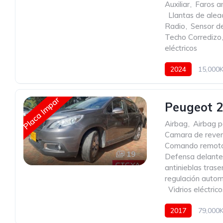
Auxiliar
,
Faros an
,
Llantas de alea
Radio
,
Sensor de
Techo Corredizo
eléctricos
2024
15,000
Placa Impar
Peugeot 2
Airbag
,
Airbag p
Camara de reve
Comando remoto 
19
Defensa delante
antinieblas trase
regulación autom
,
Vidrios eléctrico
2017
79,000