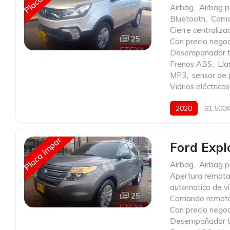
Airbag
,
Airbag p
Bluetooth
,
Cama
Cierre centraliz
25
Con precio negoc
Desempañador t
Frenos ABS
,
Lla
MP3
,
sensor de
Vidrios eléctricos
2020
81,500
Placa Impar
Ford Expl
Airbag
,
Airbag p
Apertura remota
automatico de vi
25
Comando remoto 
Con precio negoc
Desempañador t