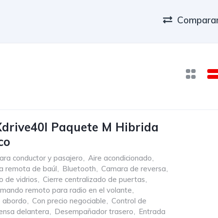
Comparar
drive40l Paquete M Hibrida
co
ara conductor y pasajero
,
Aire acondicionado
,
a remota de baúl
,
Bluetooth
,
Camara de reversa
,
o de vidrios
,
Cierre centralizado de puertas
,
mando remoto para radio en el volante
,
 abordo
,
Con precio negociable
,
Control de
ensa delantera
,
Desempañador trasero
,
Entrada