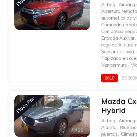
Airbag
,
Airbag p
Apertura remota
automatico de vi
25
Comando remoto 
Con precio negoc
Entrada Auxiliar
,
regulación autom
Sensor de lluvia
,
Tapizado en cue
Venpermuta
,
Vid
2018
93,000
Placa Par
Mazda Cx-
Hybrid
Airbag
,
Airbag p
Alarma
,
Bluetoo
25
puertas
,
Climati