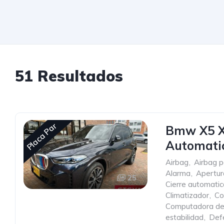
51 Resultados
Placa Par
Bmw X5 X
Automati
Airbag
,
Airbag p
Alarma
,
Apertur
25
Cierre automatic
Climatizador
,
Co
Computadora de
estabilidad
,
Def