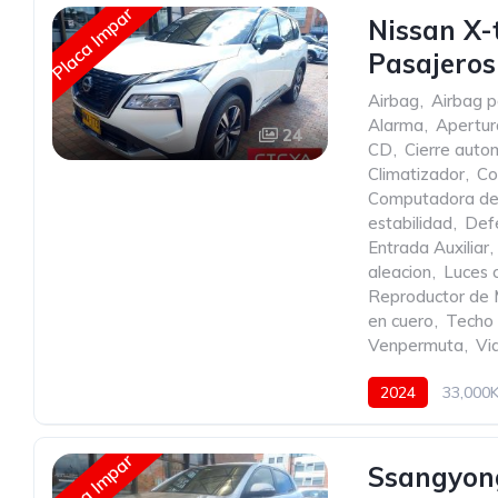
Placa Impar
Nissan X-
Pasajero
Airbag
,
Airbag p
Alarma
,
Apertur
24
CD
,
Cierre autom
Climatizador
,
Co
Computadora de
estabilidad
,
Def
Entrada Auxiliar
,
aleacion
,
Luces 
Reproductor de
en cuero
,
Techo 
Venpermuta
,
Vid
2024
33,000
Placa Impar
Ssangyong