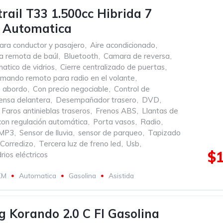
trail T33 1.500cc Hibrida 7
s Automatica
ara conductor y pasajero
,
Aire acondicionado
,
a remota de baúl
,
Bluetooth
,
Camara de reversa
,
atico de vidrios
,
Cierre centralizado de puertas
,
mando remoto para radio en el volante
,
 abordo
,
Con precio negociable
,
Control de
ensa delantera
,
Desempañador trasero
,
DVD
,
Faros antinieblas traseros
,
Frenos ABS
,
Llantas de
con regulación automática
,
Porta vasos
,
Radio
,
 MP3
,
Sensor de lluvia
,
sensor de parqueo
,
Tapizado
Corredizo
,
Tercera luz de freno led
,
Usb
,
$1
rios eléctricos
KM
Automatica
Gasolina
Asistida
 Korando 2.0 C Fl Gasolina