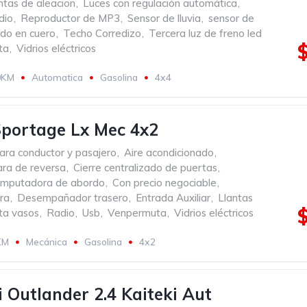
ntas de aleacion
,
Luces con regulación automática
,
dio
,
Reproductor de MP3
,
Sensor de lluvia
,
sensor de
do en cuero
,
Techo Corredizo
,
Tercera luz de freno led
ta
,
Vidrios eléctricos
0KM
Automatica
Gasolina
4x4
portage Lx Mec 4x2
ara conductor y pasajero
,
Aire acondicionado
,
ra de reversa
,
Cierre centralizado de puertas
,
mputadora de abordo
,
Con precio negociable
,
ra
,
Desempañador trasero
,
Entrada Auxiliar
,
Llantas
ta vasos
,
Radio
,
Usb
,
Venpermuta
,
Vidrios eléctricos
KM
Mecánica
Gasolina
4x2
i Outlander 2.4 Kaiteki Aut