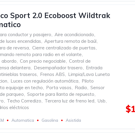
co Sport 2.0 Ecoboost Wildtrak
matico
ara conductor y pasajero
,
Aire acondicionado
,
de luces encendidas
,
Apertura remota de baúl
,
ra de reversa
,
Cierre centralizado de puertas
,
mando remoto para radio en el volante
,
 abordo
,
Con precio negociable
,
Control de
ensa delantera
,
Desempañador trasero
,
Entrada
tinieblas traseros
,
Frenos ABS
,
Limpia/Lava Luneta
cion
,
Luces con regulación automática
,
Piloto
ta equipaje en techo
,
Porta vasos
,
Radio
,
Sensor
 de parqueo
,
Soporte para llanta de repuesto
,
ro
,
Techo Corredizo
,
Tercera luz de freno led
,
Usb
,
$1
rios eléctricos
KM
Automatica
Gasolina
Asistida