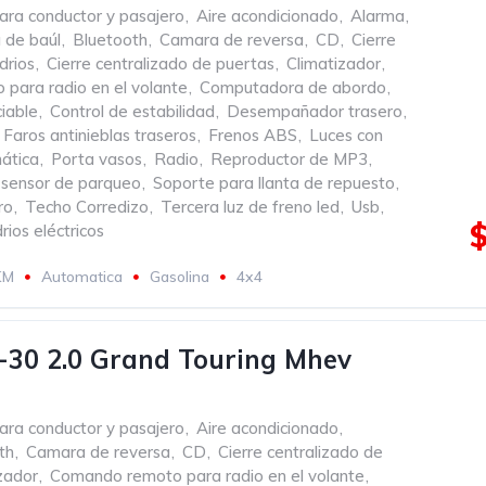
ara conductor y pasajero
,
Aire acondicionado
,
Alarma
,
 de baúl
,
Bluetooth
,
Camara de reversa
,
CD
,
Cierre
drios
,
Cierre centralizado de puertas
,
Climatizador
,
para radio en el volante
,
Computadora de abordo
,
iable
,
Control de estabilidad
,
Desempañador trasero
,
Faros antinieblas traseros
,
Frenos ABS
,
Luces con
ática
,
Porta vasos
,
Radio
,
Reproductor de MP3
,
sensor de parqueo
,
Soporte para llanta de repuesto
,
ro
,
Techo Corredizo
,
Tercera luz de freno led
,
Usb
,
rios eléctricos
KM
Automatica
Gasolina
4x4
30 2.0 Grand Touring Mhev
ara conductor y pasajero
,
Aire acondicionado
,
th
,
Camara de reversa
,
CD
,
Cierre centralizado de
zador
,
Comando remoto para radio en el volante
,