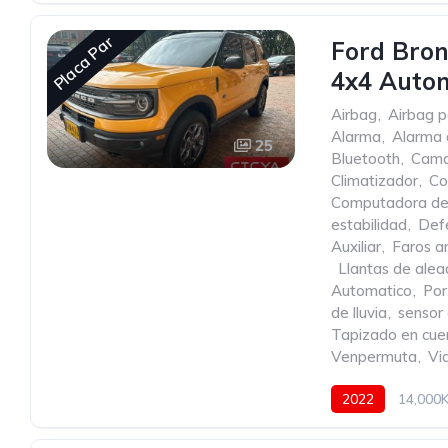
Placa Par
Ford Bron
4x4 Auto
Airbag
,
Airbag p
Alarma
,
Alarma 
25
Bluetooth
,
Cama
Climatizador
,
Co
Computadora de
estabilidad
,
Def
Auxiliar
,
Faros an
,
Llantas de alea
Automatico
,
Por
de lluvia
,
sensor
Tapizado en cue
Venpermuta
,
Vid
2022
14,000