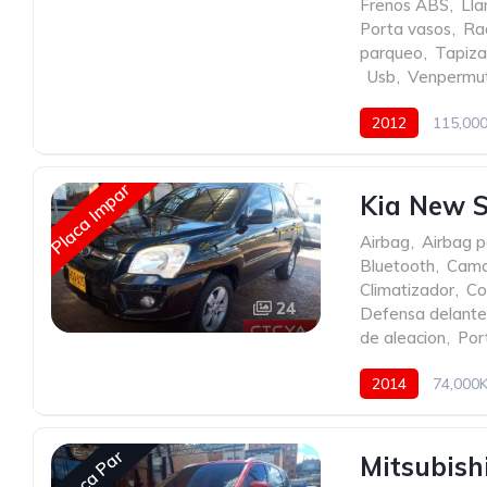
Frenos ABS
,
Lla
Porta vasos
,
Ra
parqueo
,
Tapiza
,
Usb
,
Venpermu
2012
115,00
Placa Impar
Kia New S
Airbag
,
Airbag p
Bluetooth
,
Cama
Climatizador
,
Co
24
Defensa delante
de aleacion
,
Por
2014
74,000
Placa Par
Mitsubish