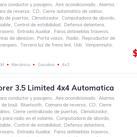
ara conductor y pasajero
,
Aire acondicionado
,
Alarma
,
ra de reversa
,
CD
,
Cierre automatico de vidrios
,
ado de puertas
,
Climatizador
,
Computadora de abordo
,
iable
,
Control de estabilidad
,
Defensa delantera
,
rasero
,
Entrada Auxiliar
,
Faros antinieblas traseros
,
ntas de aleacion
,
Porta vasos
,
Radio
,
Reproductor de
 parqueo
,
Tercera luz de freno led
,
Usb
,
Venpermuta
,
KM
Mecánica
Gasolina
4x2
orer 3.5 Limited 4x4 Automatica
ara conductor y pasajero
,
Aire acondicionado
,
Alarma
,
 de baúl
,
Bluetooth
,
Camara de reversa
,
CD
,
Cierre
drios
,
Cierre centralizado de puertas
,
Climatizador
,
para radio en el volante
,
Computadora de abordo
,
iable
,
Control de estabilidad
,
Defensa delantera
,
rasero
,
Entrada Auxiliar
,
Faros antinieblas traseros
,