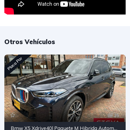
Otros Vehículos
Placa Par
25
Bmw X5 Xdrive40l Paquete M Hibrida Automatico