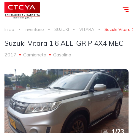
Inicio
Inventario
SUZUKI
VITARA
Suzuki Vitara
Suzuki Vitara 1.6 ALL-GRIP 4X4 MEC
2017
Camioneta
Gasolina
1
/
23