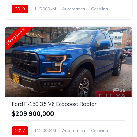
2010
115,000KM
Automatica
Gasolina
Asistida
Placa Impar
25
Ford F-150 3.5 V6 Ecoboost Raptor
$209,900,000
2017
112,000KM
Automatica
Gasolina