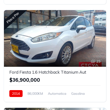
Asistida
Placa Par
25
Ford Fiesta 1.6 Hatchback Titanium Aut
$36,900,000
2014
86,000KM
Automatica
Gasolina
Asistida