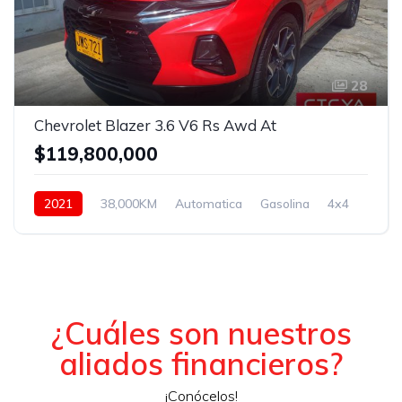
28
Chevrolet Blazer 3.6 V6 Rs Awd At
$119,800,000
2021
38,000KM
Automatica
Gasolina
4x4
¿Cuáles son nuestros
aliados financieros?
¡Conócelos!