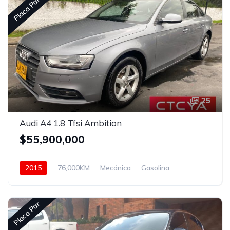
Placa Par
25
Audi A4 1.8 Tfsi Ambition
$55,900,000
2015
76,000KM
Mecánica
Gasolina
Asistida
Placa Par