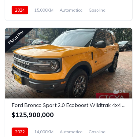
2024
15,000KM
Automatica
Gasolina
Asistida
Placa Par
25
Ford Bronco Sport 2.0 Ecoboost Wildtrak 4x4 Automatico
$125,900,000
2022
14,000KM
Automatica
Gasolina