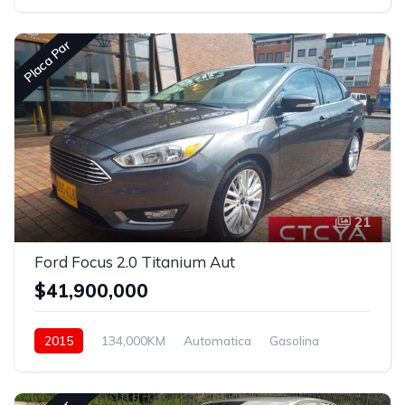
4x4
Placa Par
21
Ford Focus 2.0 Titanium Aut
$41,900,000
2015
134,000KM
Automatica
Gasolina
Delantera