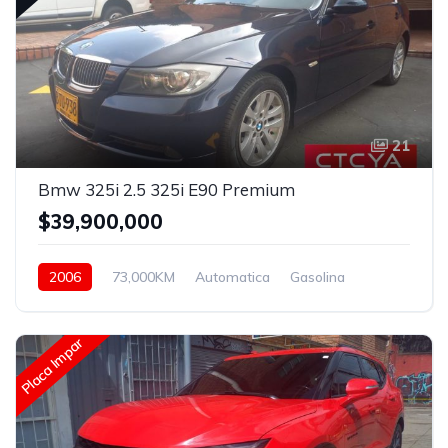
21
Bmw 325i 2.5 325i E90 Premium
$39,900,000
2006
73,000KM
Automatica
Gasolina
Trasera
Placa Impar