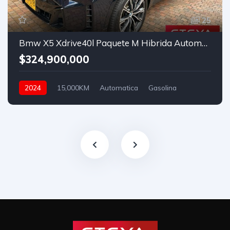
25
Bmw X5 Xdrive40l Paquete M Hibrida Automatico
$324,900,000
2024
15,000KM
Automatica
Gasolina
Asistida