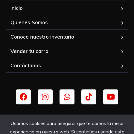
Inicio
Quienes Somos
Conoce nuestro inventario
Vender tu carro
Contáctanos
© CTCYA, 2020. Todos los derechos reservados. | Diseñado y
Usamos cookies para asegurar que te damos la mejor
desarrollado por
Blokcod3
experiencia en nuestra web. Si continúas usando este