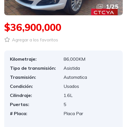
1
/
25
$36,900,000
Agregar a los favoritos
Kilometraje:
86,000KM
Tipo de transmisión:
Asistida
Trasmisión:
Automatica
Condición:
Usados
Cilindraje:
1.6L
Puertas:
5
# Placa:
Placa Par