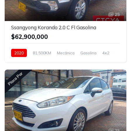
25
Ssangyong Korando 2.0 C Fl Gasolina
$62,900,000
2020
81,500KM
Mecánica
Gasolina
4x2
Placa Par
25