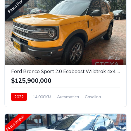
Placa Par
25
Ford Bronco Sport 2.0 Ecoboost Wildtrak 4x4 Automatico
$125,900,000
2022
14,000KM
Automatica
Gasolina
Asistida
Placa Impar