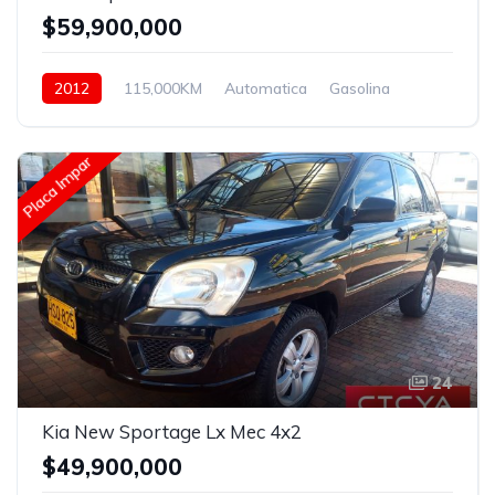
$59,900,000
2012
115,000KM
Automatica
Gasolina
4x4
Placa Impar
24
Kia New Sportage Lx Mec 4x2
$49,900,000