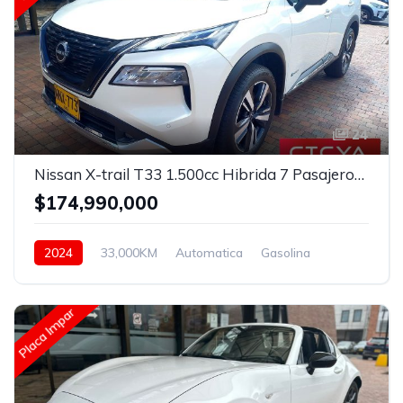
24
Nissan X-trail T33 1.500cc Hibrida 7 Pasajeros Automatica
$174,990,000
2024
33,000KM
Automatica
Gasolina
Asistida
Placa Impar