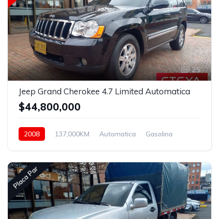
25
Jeep Grand Cherokee 4.7 Limited Automatica
$44,800,000
2008
137,000KM
Automatica
Gasolina
4x4
Placa Par