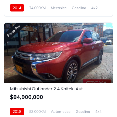
2014
74,000KM
Mecánica
Gasolina
4x2
Placa Par
25
Mitsubishi Outlander 2.4 Kaiteki Aut
$84,900,000
2018
93,000KM
Automatica
Gasolina
4x4