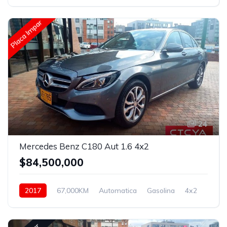
Placa Impar
24
Mercedes Benz C180 Aut 1.6 4x2
$84,500,000
2017
67,000KM
Automatica
Gasolina
4x2