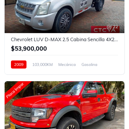
22
Chevrolet LUV D-MAX 2.5 Cabina Sencilla 4X2 Mt
$53,900,000
2009
103,000KM
Mecánica
Gasolina
Asistida
Placa Impar