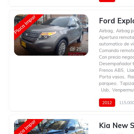
Placa Impar
Ford Expl
Airbag
,
Airbag p
Apertura remota
automatico de vi
25
Comando remoto 
Con precio negoc
Desempañador t
Frenos ABS
,
Lla
Porta vasos
,
Ra
parqueo
,
Tapiza
,
Usb
,
Venpermu
2012
115,00
Placa Impar
Kia New S