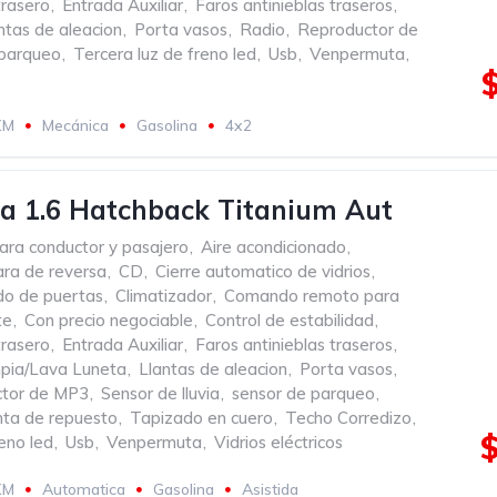
rasero
,
Entrada Auxiliar
,
Faros antinieblas traseros
,
ntas de aleacion
,
Porta vasos
,
Radio
,
Reproductor de
 parqueo
,
Tercera luz de freno led
,
Usb
,
Venpermuta
,
KM
Mecánica
Gasolina
4x2
ta 1.6 Hatchback Titanium Aut
ara conductor y pasajero
,
Aire acondicionado
,
ra de reversa
,
CD
,
Cierre automatico de vidrios
,
ado de puertas
,
Climatizador
,
Comando remoto para
te
,
Con precio negociable
,
Control de estabilidad
,
rasero
,
Entrada Auxiliar
,
Faros antinieblas traseros
,
pia/Lava Luneta
,
Llantas de aleacion
,
Porta vasos
,
tor de MP3
,
Sensor de lluvia
,
sensor de parqueo
,
nta de repuesto
,
Tapizado en cuero
,
Techo Corredizo
,
eno led
,
Usb
,
Venpermuta
,
Vidrios eléctricos
KM
Automatica
Gasolina
Asistida