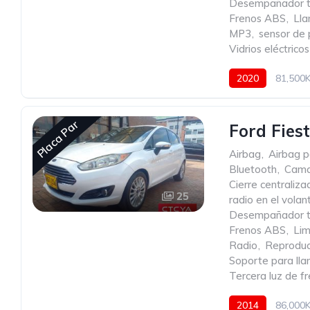
Desempañador t
Frenos ABS
,
Lla
MP3
,
sensor de
Vidrios eléctricos
2020
81,500
Placa Par
Ford Fies
Airbag
,
Airbag p
Bluetooth
,
Cama
Cierre centraliz
25
radio en el volan
Desempañador t
Frenos ABS
,
Lim
Radio
,
Reproduc
Soporte para lla
Tercera luz de fr
2014
86,000