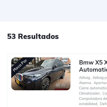
53 Resultados
Placa Par
Bmw X5 X
Automati
Airbag
,
Airbag p
Alarma
,
Apertur
25
Cierre automatic
Climatizador
,
Co
Computadora de
estabilidad
,
Def