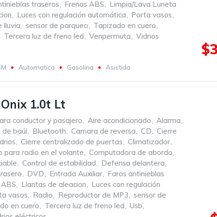
tinieblas traseros
,
Frenos ABS
,
Limpia/Lava Luneta
cion
,
Luces con regulación automática
,
Porta vasos
,
 lluvia
,
sensor de parqueo
,
Tapizado en cuero
,
,
Tercera luz de freno led
,
Venpermuta
,
Vidrios
$3
KM
Automatica
Gasolina
Asistida
Onix 1.0t Lt
ara conductor y pasajero
,
Aire acondicionado
,
Alarma
,
 de baúl
,
Bluetooth
,
Camara de reversa
,
CD
,
Cierre
drios
,
Cierre centralizado de puertas
,
Climatizador
,
para radio en el volante
,
Computadora de abordo
,
iable
,
Control de estabilidad
,
Defensa delantera
,
rasero
,
DVD
,
Entrada Auxiliar
,
Faros antinieblas
s ABS
,
Llantas de aleacion
,
Luces con regulación
ta vasos
,
Radio
,
Reproductor de MP3
,
sensor de
do en cuero
,
Tercera luz de freno led
,
Usb
,
rios eléctricos