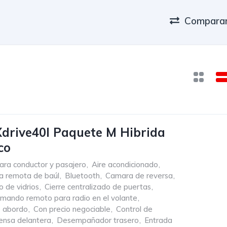
Comparar
drive40l Paquete M Hibrida
co
ara conductor y pasajero
,
Aire acondicionado
,
a remota de baúl
,
Bluetooth
,
Camara de reversa
,
o de vidrios
,
Cierre centralizado de puertas
,
mando remoto para radio en el volante
,
 abordo
,
Con precio negociable
,
Control de
ensa delantera
,
Desempañador trasero
,
Entrada