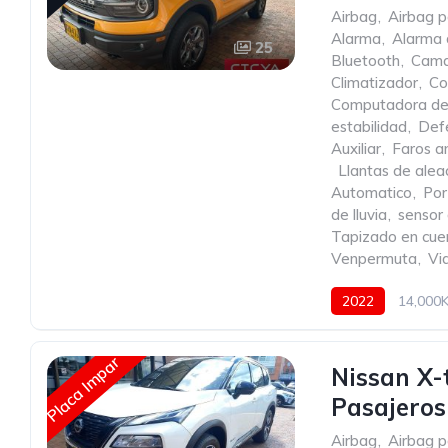
Airbag
,
Airbag p
Alarma
,
Alarma 
25
Bluetooth
,
Cama
Climatizador
,
Co
Computadora de
estabilidad
,
Def
Auxiliar
,
Faros an
,
Llantas de alea
Automatico
,
Por
de lluvia
,
sensor
Tapizado en cue
Venpermuta
,
Vid
2022
14,000
Placa Impar
Nissan X-
Pasajero
Airbag
,
Airbag p