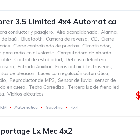
orer 3.5 Limited 4x4 Automatica
ara conductor y pasajero
,
Aire acondicionado
,
Alarma
,
 de baúl
,
Bluetooth
,
Camara de reversa
,
CD
,
Cierre
drios
,
Cierre centralizado de puertas
,
Climatizador
,
para radio en el volante
,
Computadora de abordo
,
iable
,
Control de estabilidad
,
Defensa delantera
,
rasero
,
Entrada Auxiliar
,
Faros antinieblas traseros
,
ntas de aleacion
,
Luces con regulación automática
,
dio
,
Reproductor de MP3
,
Sensor de lluvia
,
sensor de
do en cuero
,
Techo Corredizo
,
Tercera luz de freno led
ta
,
Vidrios eléctricos
0KM
Automatica
Gasolina
4x4
portage Lx Mec 4x2