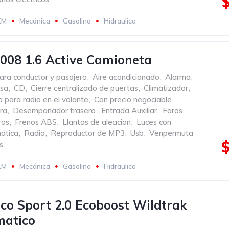
KM
Mecánica
Gasolina
Hidraulica
008 1.6 Active Camioneta
ara conductor y pasajero
,
Aire acondicionado
,
Alarma
,
rsa
,
CD
,
Cierre centralizado de puertas
,
Climatizador
,
para radio en el volante
,
Con precio negociable
,
ra
,
Desempañador trasero
,
Entrada Auxiliar
,
Faros
ros
,
Frenos ABS
,
Llantas de aleacion
,
Luces con
ática
,
Radio
,
Reproductor de MP3
,
Usb
,
Venpermuta
s
KM
Mecánica
Gasolina
Hidraulica
co Sport 2.0 Ecoboost Wildtrak
matico