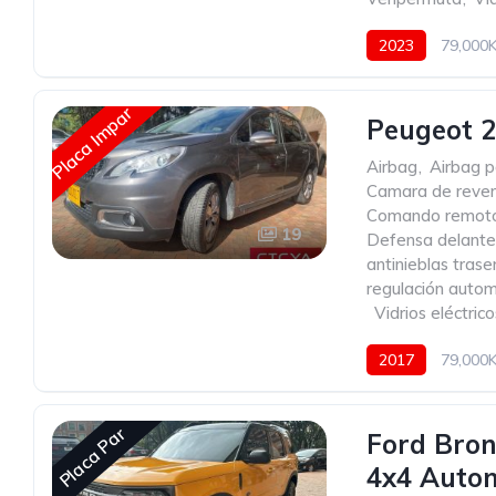
2023
79,000
Placa Impar
Peugeot 2
Airbag
,
Airbag p
Camara de reve
Comando remoto 
19
Defensa delante
antinieblas trase
regulación autom
,
Vidrios eléctrico
2017
79,000
Placa Par
Ford Bron
4x4 Auto