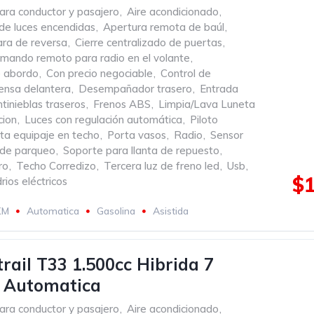
ara conductor y pasajero
,
Aire acondicionado
,
de luces encendidas
,
Apertura remota de baúl
,
ra de reversa
,
Cierre centralizado de puertas
,
mando remoto para radio en el volante
,
 abordo
,
Con precio negociable
,
Control de
ensa delantera
,
Desempañador trasero
,
Entrada
tinieblas traseros
,
Frenos ABS
,
Limpia/Lava Luneta
cion
,
Luces con regulación automática
,
Piloto
ta equipaje en techo
,
Porta vasos
,
Radio
,
Sensor
 de parqueo
,
Soporte para llanta de repuesto
,
ro
,
Techo Corredizo
,
Tercera luz de freno led
,
Usb
,
$1
rios eléctricos
KM
Automatica
Gasolina
Asistida
trail T33 1.500cc Hibrida 7
s Automatica
ara conductor y pasajero
,
Aire acondicionado
,