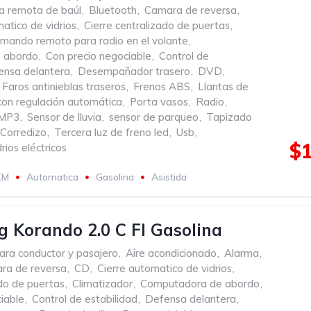
a remota de baúl
,
Bluetooth
,
Camara de reversa
,
atico de vidrios
,
Cierre centralizado de puertas
,
mando remoto para radio en el volante
,
 abordo
,
Con precio negociable
,
Control de
ensa delantera
,
Desempañador trasero
,
DVD
,
Faros antinieblas traseros
,
Frenos ABS
,
Llantas de
con regulación automática
,
Porta vasos
,
Radio
,
 MP3
,
Sensor de lluvia
,
sensor de parqueo
,
Tapizado
Corredizo
,
Tercera luz de freno led
,
Usb
,
$1
rios eléctricos
KM
Automatica
Gasolina
Asistida
 Korando 2.0 C Fl Gasolina
ara conductor y pasajero
,
Aire acondicionado
,
Alarma
,
ra de reversa
,
CD
,
Cierre automatico de vidrios
,
ado de puertas
,
Climatizador
,
Computadora de abordo
,
iable
,
Control de estabilidad
,
Defensa delantera
,