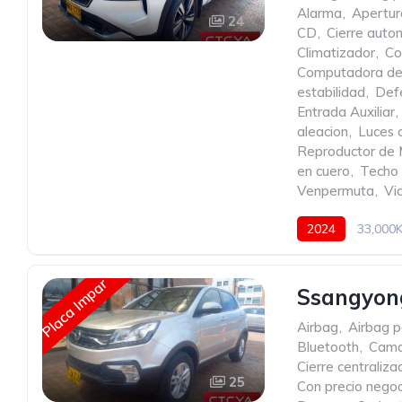
Alarma
,
Apertur
24
CD
,
Cierre autom
Climatizador
,
Co
Computadora de
estabilidad
,
Def
Entrada Auxiliar
,
aleacion
,
Luces 
Reproductor de
en cuero
,
Techo 
Venpermuta
,
Vid
2024
33,000
Placa Impar
Ssangyong
Airbag
,
Airbag p
Bluetooth
,
Cama
Cierre centraliz
25
Con precio negoc