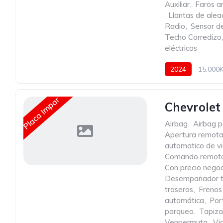
Auxiliar
,
Faros an
,
Llantas de alea
Radio
,
Sensor de
Techo Corredizo
eléctricos
2024
15,000
Placa Impar
Chevrolet 
Airbag
,
Airbag p
Apertura remota
automatico de vi
Comando remoto 
Con precio negoc
Desempañador t
traseros
,
Freno
automática
,
Por
parqueo
,
Tapiza
Venpermuta
,
Vid