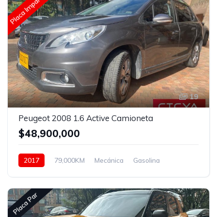
Placa Impar
19
Peugeot 2008 1.6 Active Camioneta
$48,900,000
2017
79,000KM
Mecánica
Gasolina
Hidraulica
Placa Par