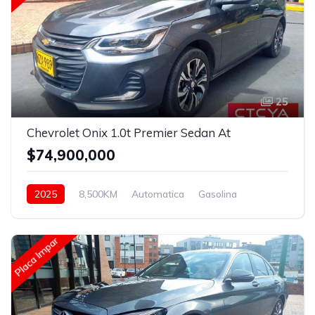
25
Chevrolet Onix 1.0t Premier Sedan At
$74,900,000
2025
8,500KM
Automatica
Gasolina
Delantera
Placa Impar