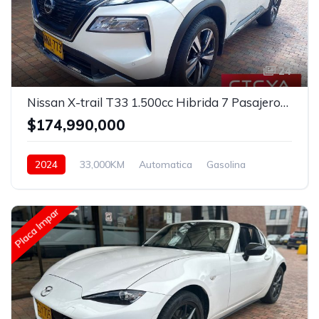
24
Nissan X-trail T33 1.500cc Hibrida 7 Pasajeros Automatica
$174,990,000
2024
33,000KM
Automatica
Gasolina
Asistida
Placa Impar