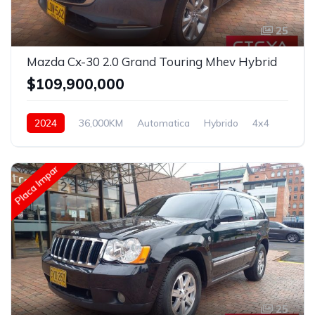
25
Mazda Cx-30 2.0 Grand Touring Mhev Hybrid
$109,900,000
2024
36,000KM
Automatica
Hybrido
4x4
Placa Impar
25