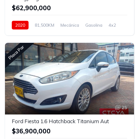
$62,900,000
2020
81,500KM
Mecánica
Gasolina
4x2
Placa Par
25
Ford Fiesta 1.6 Hatchback Titanium Aut
$36,900,000