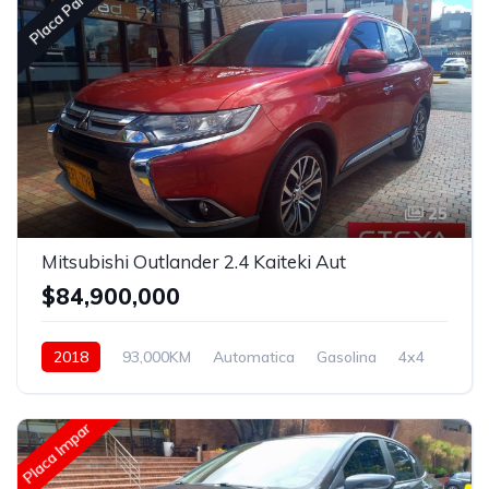
Placa Par
25
Mitsubishi Outlander 2.4 Kaiteki Aut
$84,900,000
2018
93,000KM
Automatica
Gasolina
4x4
Placa Impar