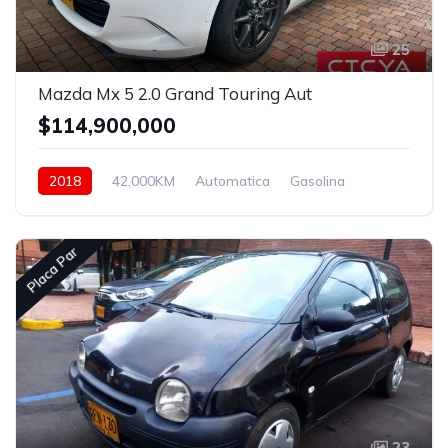
25
Mazda Mx 5 2.0 Grand Touring Aut
$114,900,000
2018
42,000KM
Automatica
Gasolina
Asistida
Placa Par
23