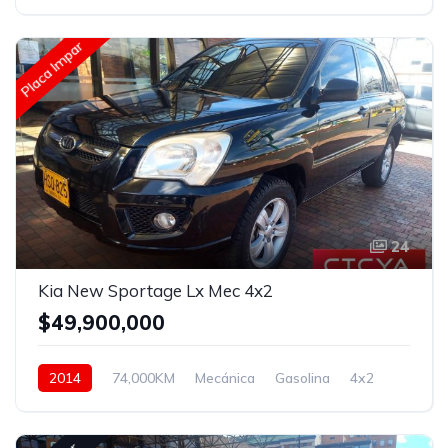
4x4
Placa Impar
24
Kia New Sportage Lx Mec 4x2
$49,900,000
2014
74,000KM
Mecánica
Gasolina
4x2