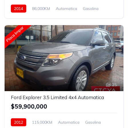
2014
86,000KM
Automatica
Gasolina
Asistida
Placa Impar
25
Ford Explorer 3.5 Limited 4x4 Automatica
$59,900,000
2012
115,000KM
Automatica
Gasolina