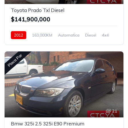
Toyota Prado Txl Diesel
$141,900,000
2012
163,000KM
Automatica
Diesel
4x4
Placa Par
21
Bmw 325i 2.5 325i E90 Premium