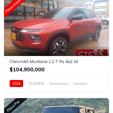
Placa Impar
25
Chevrolet Montana 1.2 T Rs 4x2 At
$104,900,000
2024
15,000KM
Automatica
Gasolina
Delantera
Placa Par