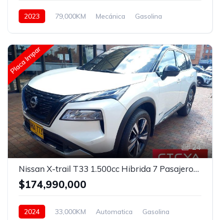
2023
79,000KM
Mecánica
Gasolina
Hidraulica
Placa Impar
24
Nissan X-trail T33 1.500cc Hibrida 7 Pasajeros Automatica
$174,990,000
2024
33,000KM
Automatica
Gasolina