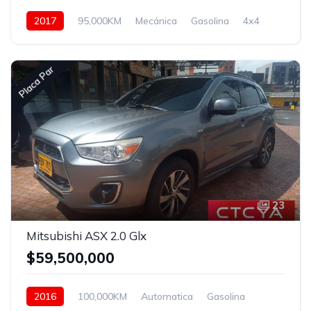
2017
95,000KM
Mecánica
Gasolina
4x4
Placa Par
23
Mitsubishi ASX 2.0 Glx
$59,500,000
2016
100,000KM
Automatica
Gasolina