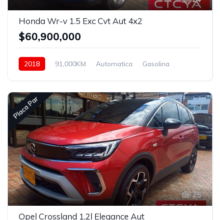
Honda Wr-v 1.5 Exc Cvt Aut 4x2
$60,900,000
2018
91,000KM
Automatica
Gasolina
Asistida
Placa Par
25
Opel Crossland 1.2l Elegance Aut