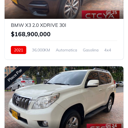
25
BMW X3 2.0 XDRIVE 30I
$168,900,000
2021
36,000KM
Automatica
Gasolina
4x4
Placa Par
24