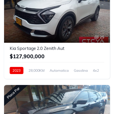
25
Kia Sportage 2.0 Zenith Aut
$127,900,000
2023
28,000KM
Automatica
Gasolina
4x2
Placa Par