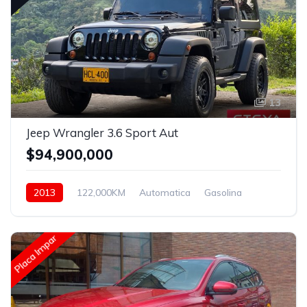
13
Jeep Wrangler 3.6 Sport Aut
$94,900,000
2013
122,000KM
Automatica
Gasolina
Hidraulica
Placa Impar