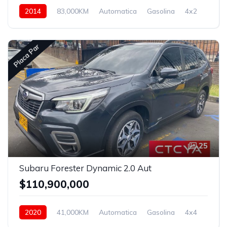
2014
83,000KM
Automatica
Gasolina
4x2
Placa Par
25
Subaru Forester Dynamic 2.0 Aut
$110,900,000
2020
41,000KM
Automatica
Gasolina
4x4