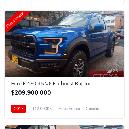
4x2
Placa Impar
25
Ford F-150 3.5 V6 Ecoboost Raptor
$209,900,000
2017
112,000KM
Automatica
Gasolina
4x4