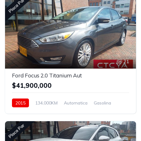
Placa Par
21
Ford Focus 2.0 Titanium Aut
$41,900,000
2015
134,000KM
Automatica
Gasolina
Delantera
Placa Par