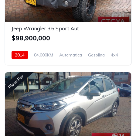
24
Jeep Wrangler 3.6 Sport Aut
$98,900,000
2014
84,000KM
Automatica
Gasolina
4x4
Placa Par
24