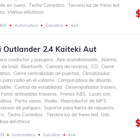
do en cuero
,
Techo Corredizo
,
Tercera luz de freno led
ta
,
Vidrios eléctricos
0KM
Automatica
Gasolina
4x4
i Outlander 2.4 Kaiteki Aut
ara conductor y pasajero
,
Aire acondicionado
,
Alarma
,
 de baúl
,
Bluetooth
,
Camara de reversa
,
CD
,
Cierre
drios
,
Cierre centralizado de puertas
,
Climatizador
,
para radio en el volante
,
Computadora de abordo
,
iable
,
Control de estabilidad
,
Desempañador trasero
,
Faros antinieblas traseros
,
Frenos ABS
,
Luces con
ática
,
Porta vasos
,
Radio
,
Reproductor de MP3
,
sensor de parqueo
,
Soporte para llanta de repuesto
,
ro
,
Techo Corredizo
,
Tercera luz de freno led
,
Usb
,
rios eléctricos
KM
Automatica
Gasolina
4x4