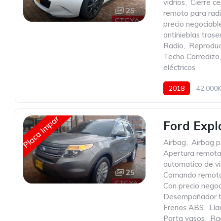
vidrios
,
Cierre c
25
remoto para radi
precio negociabl
antinieblas trase
Radio
,
Reproduc
Techo Corredizo
eléctricos
2018
42,000
Placa Impar
Ford Expl
Airbag
,
Airbag p
Apertura remota
automatico de vi
25
Comando remoto 
Con precio negoc
Desempañador t
Frenos ABS
,
Lla
Porta vasos
,
Ra