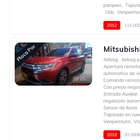
parqueo
,
Tapiza
,
Usb
,
Venpermu
2012
115,00
Placa Par
Mitsubish
Airbag
,
Airbag p
Apertura remota
automatico de vi
25
Comando remoto 
Con precio negoc
Entrada Auxiliar
,
regulación autom
Sensor de lluvia
,
Tapizado en cue
Venpermuta
,
Vid
2018
93,000