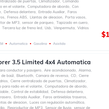
entralizado de puertas
,
Climatizador
,
Comando
o en el volante
,
Computadora de abordo
,
Con
e
,
Defensa delantera
,
Entrada Auxiliar
,
Faros
ros
,
Frenos ABS
,
Llantas de aleacion
,
Porta vasos
,
tor de MP3
,
sensor de parqueo
,
Tapizado en cuero
,
,
Tercera luz de freno led
,
Usb
,
Venpermuta
,
Vidrios
$1
KM
Automatica
Gasolina
Asistida
orer 3.5 Limited 4x4 Automatica
ara conductor y pasajero
,
Aire acondicionado
,
Alarma
,
 de baúl
,
Bluetooth
,
Camara de reversa
,
CD
,
Cierre
drios
,
Cierre centralizado de puertas
,
Climatizador
,
para radio en el volante
,
Computadora de abordo
,
iable
,
Control de estabilidad
,
Defensa delantera
,
rasero
,
Entrada Auxiliar
,
Faros antinieblas traseros
,
ntas de aleacion
,
Luces con regulación automática
,
dio
,
Reproductor de MP3
,
Sensor de lluvia
,
sensor de