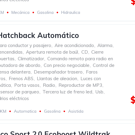
KM
Mecánica
Gasolina
Hidraulica
Hatchback Automático
ara conductor y pasajero
,
Aire acondicionado
,
Alarma
,
 encendidas
,
Apertura remota de baúl
,
CD
,
Cierre
puertas
,
Climatizador
,
Comando remoto para radio en
utadora de abordo
,
Con precio negociable
,
Control de
ensa delantera
,
Desempañador trasero
,
Faros
ros
,
Frenos ABS
,
Llantas de aleacion
,
Luces con
ática
,
Porta vasos
,
Radio
,
Reproductor de MP3
,
sensor de parqueo
,
Tercera luz de freno led
,
Usb
,
rios eléctricos
0KM
Automatica
Gasolina
Asistida
co Sport 2.0 Ecoboost Wildtrak