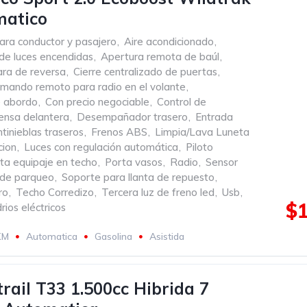
matico
ara conductor y pasajero
,
Aire acondicionado
,
de luces encendidas
,
Apertura remota de baúl
,
ra de reversa
,
Cierre centralizado de puertas
,
mando remoto para radio en el volante
,
 abordo
,
Con precio negociable
,
Control de
ensa delantera
,
Desempañador trasero
,
Entrada
tinieblas traseros
,
Frenos ABS
,
Limpia/Lava Luneta
cion
,
Luces con regulación automática
,
Piloto
ta equipaje en techo
,
Porta vasos
,
Radio
,
Sensor
 de parqueo
,
Soporte para llanta de repuesto
,
ro
,
Techo Corredizo
,
Tercera luz de freno led
,
Usb
,
$1
rios eléctricos
KM
Automatica
Gasolina
Asistida
trail T33 1.500cc Hibrida 7