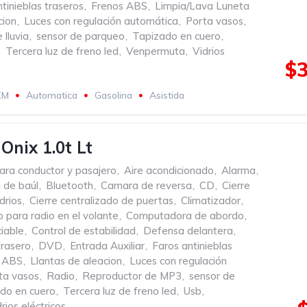
tinieblas traseros
,
Frenos ABS
,
Limpia/Lava Luneta
cion
,
Luces con regulación automática
,
Porta vasos
,
 lluvia
,
sensor de parqueo
,
Tapizado en cuero
,
,
Tercera luz de freno led
,
Venpermuta
,
Vidrios
$3
KM
Automatica
Gasolina
Asistida
Onix 1.0t Lt
ara conductor y pasajero
,
Aire acondicionado
,
Alarma
,
 de baúl
,
Bluetooth
,
Camara de reversa
,
CD
,
Cierre
drios
,
Cierre centralizado de puertas
,
Climatizador
,
para radio en el volante
,
Computadora de abordo
,
iable
,
Control de estabilidad
,
Defensa delantera
,
rasero
,
DVD
,
Entrada Auxiliar
,
Faros antinieblas
s ABS
,
Llantas de aleacion
,
Luces con regulación
ta vasos
,
Radio
,
Reproductor de MP3
,
sensor de
do en cuero
,
Tercera luz de freno led
,
Usb
,
rios eléctricos