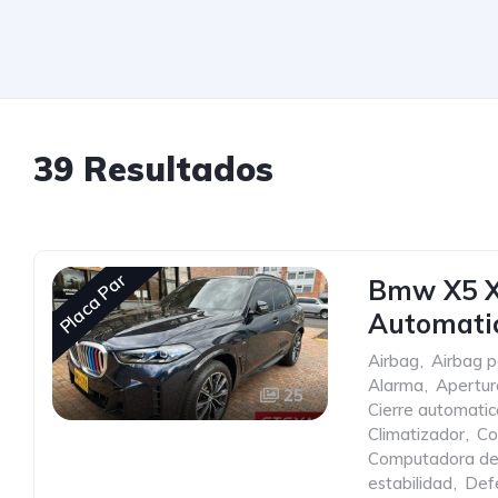
39 Resultados
Placa Par
Bmw X5 X
Automati
Airbag
,
Airbag p
Alarma
,
Apertur
25
Cierre automatic
Climatizador
,
Co
Computadora de
estabilidad
,
Def