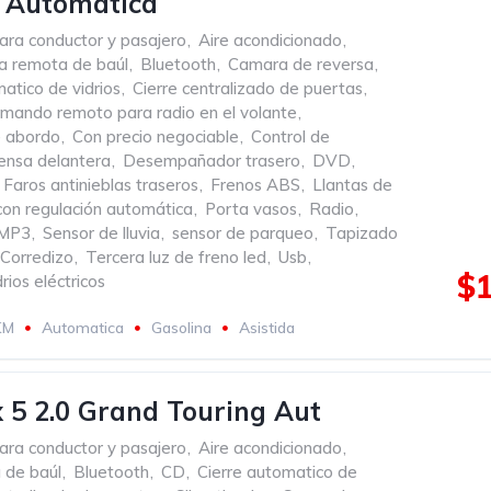
s Automatica
ara conductor y pasajero
,
Aire acondicionado
,
a remota de baúl
,
Bluetooth
,
Camara de reversa
,
atico de vidrios
,
Cierre centralizado de puertas
,
mando remoto para radio en el volante
,
 abordo
,
Con precio negociable
,
Control de
ensa delantera
,
Desempañador trasero
,
DVD
,
Faros antinieblas traseros
,
Frenos ABS
,
Llantas de
con regulación automática
,
Porta vasos
,
Radio
,
 MP3
,
Sensor de lluvia
,
sensor de parqueo
,
Tapizado
Corredizo
,
Tercera luz de freno led
,
Usb
,
$1
rios eléctricos
KM
Automatica
Gasolina
Asistida
5 2.0 Grand Touring Aut
ara conductor y pasajero
,
Aire acondicionado
,
 de baúl
,
Bluetooth
,
CD
,
Cierre automatico de