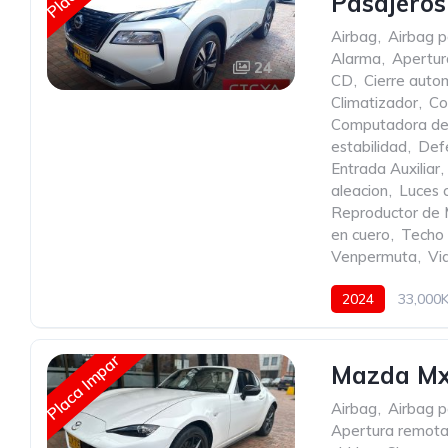
Pasajero
Airbag
,
Airbag p
Alarma
,
Apertur
24
CD
,
Cierre autom
Climatizador
,
Co
Computadora de
estabilidad
,
Def
Entrada Auxiliar
,
aleacion
,
Luces 
Reproductor de
en cuero
,
Techo 
Venpermuta
,
Vid
2024
33,000
Placa Impar
Mazda Mx 
Airbag
,
Airbag p
Apertura remota