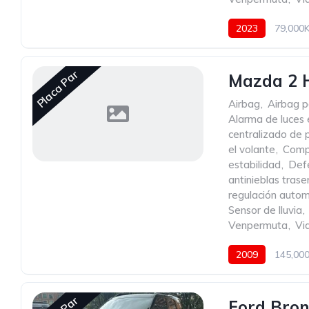
2023
79,000
Placa Par
Mazda 2 
Airbag
,
Airbag p
Alarma de luces
centralizado de 
el volante
,
Comp
estabilidad
,
Def
antinieblas trase
regulación autom
Sensor de lluvia
,
Venpermuta
,
Vid
2009
145,00
Ford Bron