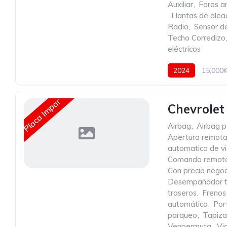
Auxiliar
,
Faros an
,
Llantas de alea
Radio
,
Sensor de
Techo Corredizo
eléctricos
2024
15,000
Placa Impar
Chevrolet 
Airbag
,
Airbag p
Apertura remota
automatico de vi
Comando remoto 
Con precio negoc
Desempañador t
traseros
,
Freno
automática
,
Por
parqueo
,
Tapiza
Venpermuta
,
Vid