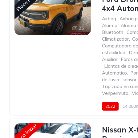
Placa Par
4x4 Auto
Airbag
,
Airbag p
Alarma
,
Alarma 
25
Bluetooth
,
Cama
Climatizador
,
Co
Computadora de
estabilidad
,
Def
Auxiliar
,
Faros an
,
Llantas de alea
Automatico
,
Por
de lluvia
,
sensor
Tapizado en cue
Venpermuta
,
Vid
2022
14,000
Placa Impar
Nissan X-