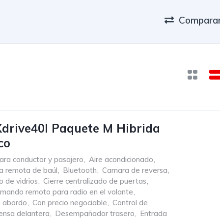
Comparar
drive40l Paquete M Hibrida
co
ara conductor y pasajero
,
Aire acondicionado
,
a remota de baúl
,
Bluetooth
,
Camara de reversa
,
o de vidrios
,
Cierre centralizado de puertas
,
mando remoto para radio en el volante
,
 abordo
,
Con precio negociable
,
Control de
ensa delantera
,
Desempañador trasero
,
Entrada