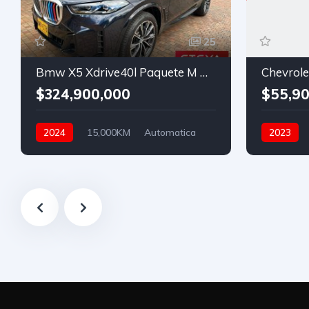
25
Bmw X5 Xdrive40l Paquete M Hibrida Automatico
Chevrolet
$324,900,000
$55,90
2024
15,000KM
Automatica
2023
Gasolina
Asistida
Gasolina