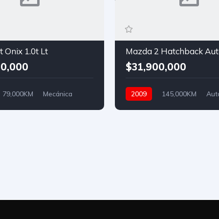
 Onix 1.0t Lt
Mazda 2 Hatchback Aut
0,000
$31,900,000
79,000KM
Mecánica
2009
145,000KM
Aut
Hidraulica
Gasolina
Asistida