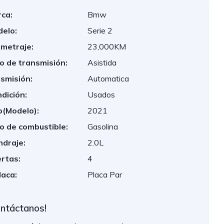
ca:
Bmw
elo:
Serie 2
ometraje:
23,000KM
o de transmisión:
Asistida
smisión:
Automatica
dición:
Usados
(Modelo):
2021
o de combustible:
Gasolina
indraje:
2.0L
rtas:
4
laca:
Placa Par
ontáctanos!