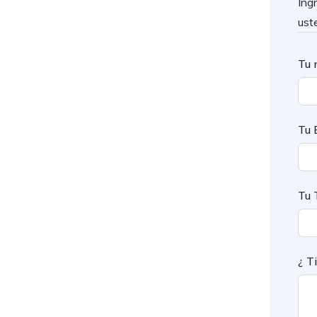
Ing
ust
Tu 
Tu 
Tu 
¿ T