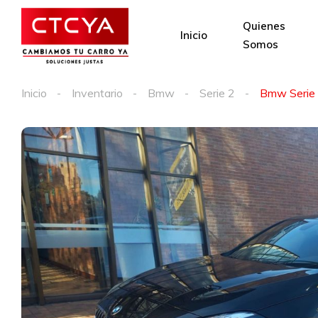
Quienes
Inicio
Somos
Inicio
Inventario
Bmw
Serie 2
Bmw Serie 