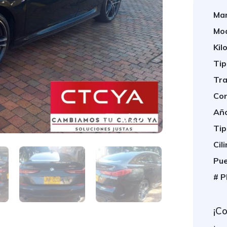
Mar
Mod
Kil
Tip
Tra
Con
Año
1
/
25
Tip
Cil
Pue
# P
¡C