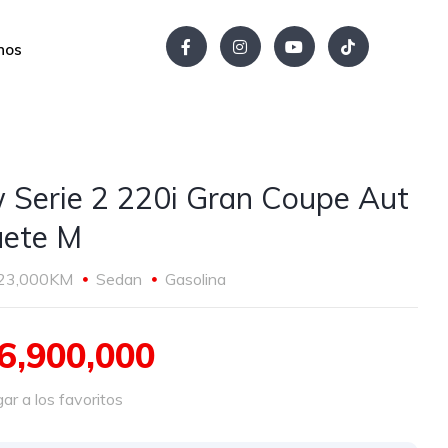
nos
Serie 2 220i Gran Coupe Aut
ete M
23,000KM
Sedan
Gasolina
6,900,000
r a los favoritos