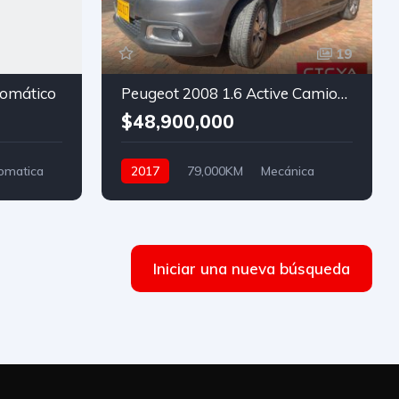
19
omático
Peugeot 2008 1.6 Active Camioneta
$48,900,000
omatica
2017
79,000KM
Mecánica
Gasolina
Hidraulica
Iniciar una nueva búsqueda