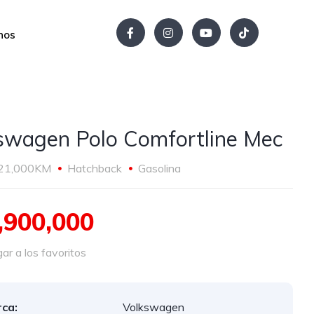
nos
swagen Polo Comfortline Mec
21,000KM
Hatchback
Gasolina
,900,000
r a los favoritos
ca:
Volkswagen