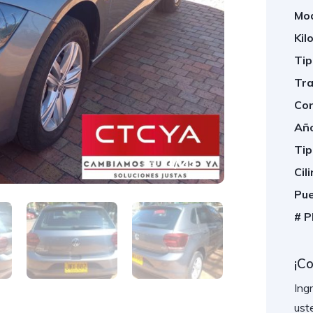
Mod
Kil
Tip
Tra
Con
Año
Tip
1
/
25
Cil
Pue
# P
¡C
Ing
ust