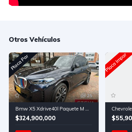
Otros Vehículos
Placa Impar
Placa Par
25
Bmw X5 Xdrive40l Paquete M Hibrida Automatico
Chevrolet
$324,900,000
$55,90