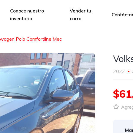
Conoce nuestro
Vender tu
Contácta
inventario
carro
swagen Polo Comfortline Mec
Volk
2022
$61
Agrega
Mar