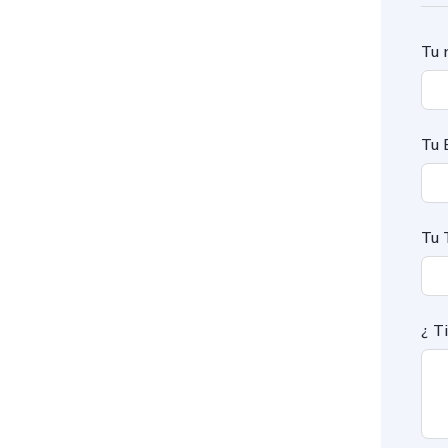
Tu 
Tu 
Tu 
¿ T