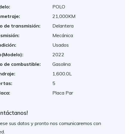
elo:
POLO
ometraje:
21,000KM
o de transmisión:
Delantera
smisión:
Mecánica
dición:
Usados
(Modelo):
2022
o de combustible:
Gasolina
indraje:
1,600.0L
rtas:
5
laca:
Placa Par
ontáctanos!
rese sus datos y pronto nos comunicaremos con
ed.