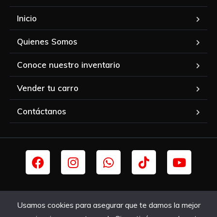
Inicio
Quienes Somos
Conoce nuestro inventario
Vender tu carro
Contáctanos
© CTCYA, 2020. Todos los derechos reservados. | Diseñado y
Usamos cookies para asegurar que te damos la mejor
desarrollado por
Blokcod3