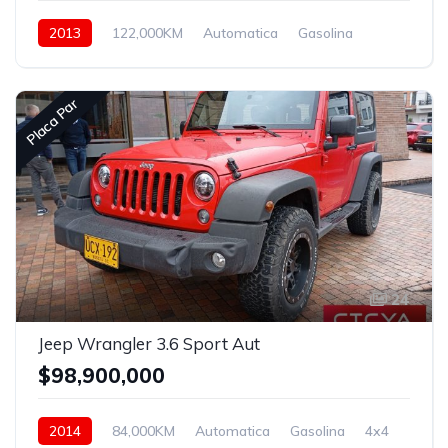
2013
122,000KM
Automatica
Gasolina
Hidraulica
Placa Par
24
Jeep Wrangler 3.6 Sport Aut
$98,900,000
2014
84,000KM
Automatica
Gasolina
4x4