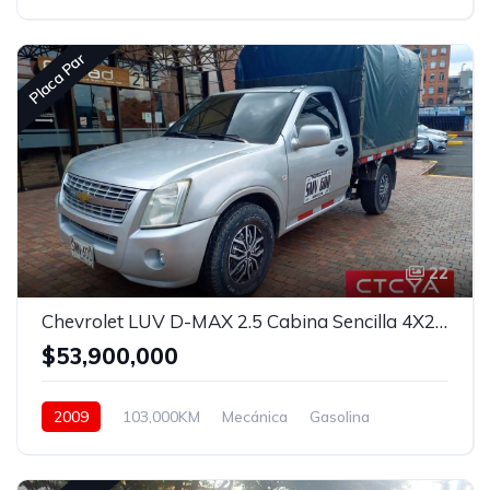
Delantera
Placa Par
22
Chevrolet LUV D-MAX 2.5 Cabina Sencilla 4X2 Mt
$53,900,000
2009
103,000KM
Mecánica
Gasolina
Asistida