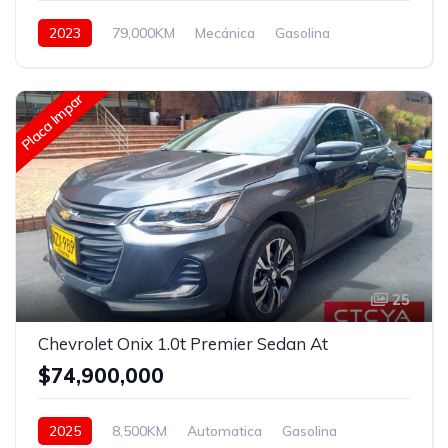
2023
79,000KM
Mecánica
Gasolina
Hidraulica
Placa Impar
25
Chevrolet Onix 1.0t Premier Sedan At
$74,900,000
2025
8,500KM
Automatica
Gasolina