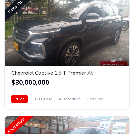
Placa Par
25
Chevrolet Captiva 1.5 T Premier At
$80,000,000
2023
32,000KM
Automatica
Gasolina
Asistida
Placa Impar