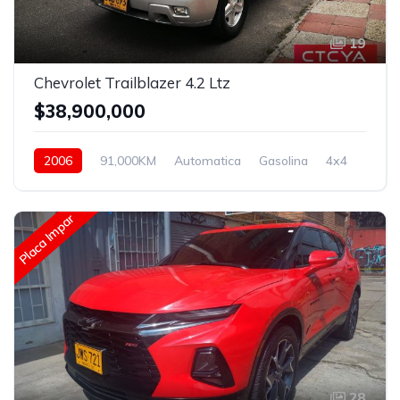
19
Chevrolet Trailblazer 4.2 Ltz
$38,900,000
2006
91,000KM
Automatica
Gasolina
4x4
Placa Impar
28