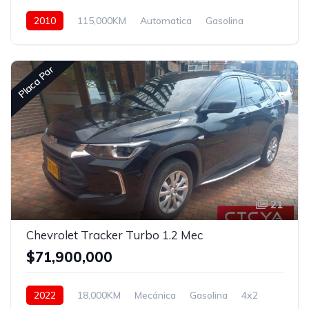
2010
115,000KM
Automatica
Gasolina
Asistida
Placa Par
21
Chevrolet Tracker Turbo 1.2 Mec
$71,900,000
2022
18,000KM
Mecánica
Gasolina
4x2