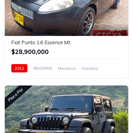
25
Fiat Punto 1.6 Essence Mt
$28,900,000
2012
98,000KM
Mecánica
Gasolina
Asistida
Placa Par