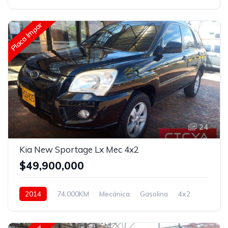
Delantera
Placa Impar
24
Kia New Sportage Lx Mec 4x2
$49,900,000
2014
74,000KM
Mecánica
Gasolina
4x2