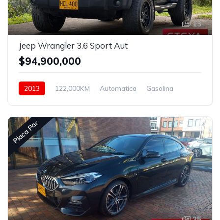
13
Jeep Wrangler 3.6 Sport Aut
$94,900,000
2013
122,000KM
Automatica
Gasolina
Hidraulica
Placa Par
25