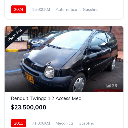
2024
15,000KM
Automatica
Gasolina
Asistida
Placa Par
23
Renault Twingo 1.2 Access Mec
$23,500,000
2011
71,000KM
Mecánica
Gasolina