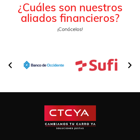
¿Cuáles son nuestros
aliados financieros?
¡Conócelos!