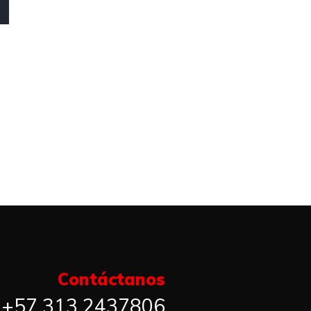
Contáctanos​
+57 313 2437806