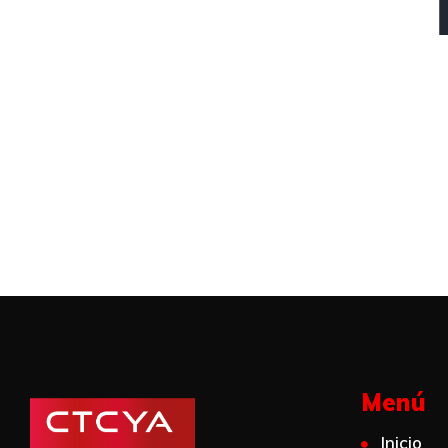
Menú​
Inicio