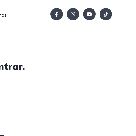
nos
ntrar.
4